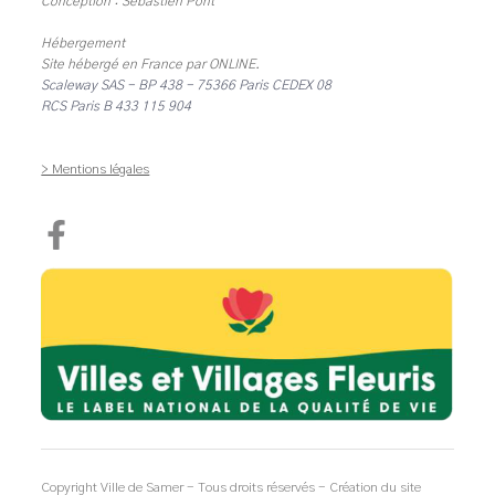
Conception : Sébastien Pont
Hébergement
Site hébergé en France par
ONLINE
.
Scaleway SAS - BP 438 - 75366 Paris CEDEX 08
RCS Paris B 433 115 904
> Mentions légales
Copyright Ville de Samer - Tous droits réservés - Création du site