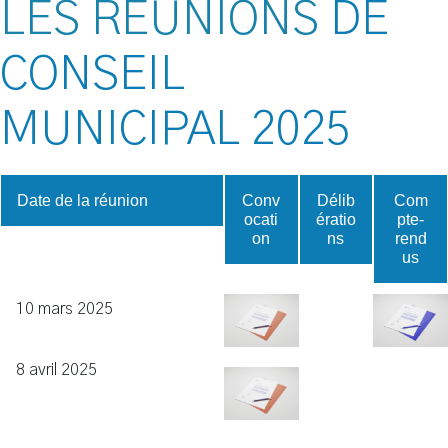
LES REUNIONS
DE
CONSEIL
MUNICIPAL
2025
Date de la réunion
Conv
Délib
Com
ocati
ératio
pte-
on
ns
rend
us
10 mars 2025
8 avril 2025