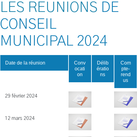
LES REUNIONS
DE
CONSEIL
MUNICIPAL
2024
Date de la réunion
Conv
Délib
Com
ocati
ératio
pte-
on
ns
rend
us
29 février 2024
12 mars 2024